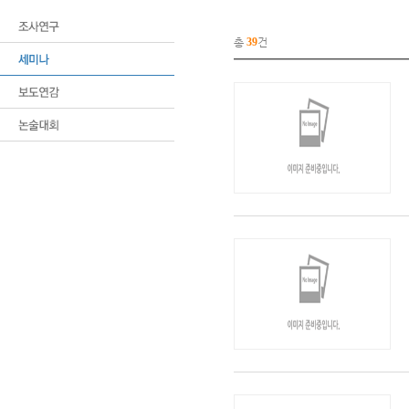
총
39
건