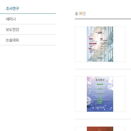
총
35
건