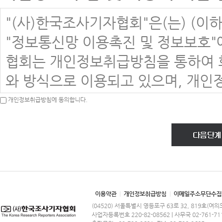
제1장 총 칙
"(사)한국조사기자협회"은(는) (이
제1조(목적)
"정보통신망 이용촉진 및 정보보호"
이 약관은 (사)한국조사기자협회(이하 "
협회는 개인정보취급방침을 통하여 
에서 제공하는 모든 서비스(이하 "서
와 방식으로 이용되고 있으며, 개인
사항을 규정함을 목적으로 합니다.
는지 알려드립니다.
개인정보취급방침에 동의합니다.
제2조(정의)
협회는 개인정보취급방침을 개정하는
이 약관에서 사용하는 용어의 정의는
을 통하여 공지할 것입니다.
1. 이용자 : 본 약관에 따라 협회가
ο 개인정보취급방침 공고일 : 2016년
2. 이용계약 : 서비스 이용과 관련
ο 본 방침은 : [ 2016년 03월 10
3. 가입 : 협회가 제공하는 신청서 
(04520) 서울특별시 영등포구 63로 32, 819호(여
의하여 서비스 이용계약을 완료시
개인정보 수집에 대한 동의
사업자등록번호 220-82-08562 | 사무국 02-761-71