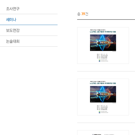
총
39
건