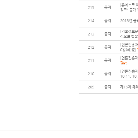
[유네스코 
215
공지
워크" 공개
214
공지
2018년 
[기록정보문
213
공지
심으로 학술회
[언론진흥재단
212
공지
0일(화)
[언론진흥재
211
공지
[언론진흥재단
210
공지
10.11, 10
209
공지
제16차 해