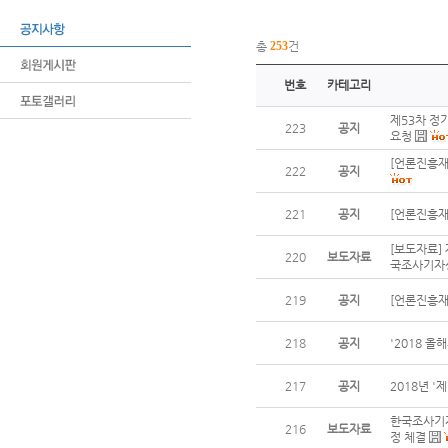
총
253
건
번호
카테고리
제53차 정
223
공지
요청
[언론진흥재
222
공지
221
공지
[언론진흥재단
[보도자료] 
220
보도자료
국조사기자상
219
공지
[언론진흥재단
218
공지
'2018 
217
공지
2018년 '
한국조사기자
216
보도자료
정 체결