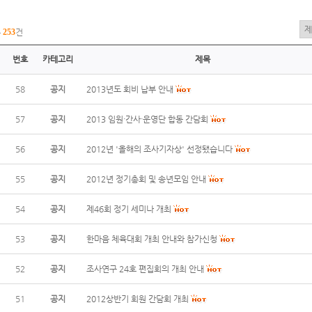
총
253
건
번호
카테고리
제목
58
공지
2013년도 회비 납부 안내
57
공지
2013 임원·간사·운영단 합동 간담회
56
공지
2012년 '올해의 조사기자상' 선정됐습니다
55
공지
2012년 정기총회 및 송년모임 안내
54
공지
제46회 정기 세미나 개최
53
공지
한마음 체육대회 개최 안내와 참가신청
52
공지
조사연구 24호 편집회의 개최 안내
51
공지
2012상반기 회원 간담회 개최