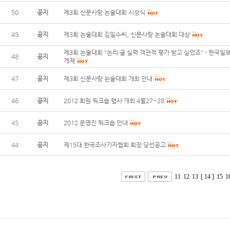
50
공지
제3회 신문사랑 논술대회 시상식
49
공지
제3회 논술대회 김일수씨, 신문사랑 논술대회 대상
제3회 논술대회 "논리·글 실력 객관적 평가 받고 싶었죠" - 한국일
48
공지
게재
47
공지
제3회 신문사랑 논술대회 개최 안내
46
공지
2012 회원 워크숍 행사 개최 4월27~28
45
공지
2012 운영진 워크숍 안내
44
공지
제15대 한국조사기자협회 회장 당선공고
11
12
13
[ 14 ]
15
1