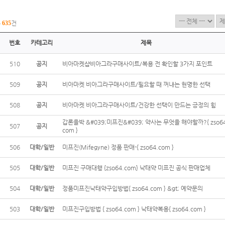
총
635
건
번호
카테고리
제목
510
공지
비아마켓샵비아그라구매사이트/복용 전 확인할 3가지 포인트
509
공지
비아마켓 비아그라구매사이트/필요할 때 꺼내는 현명한 선택
508
공지
비아마켓 비아그라구매사이트/건강한 선택이 만드는 긍정의 힘
갑론을박 &#039;미프진&#039; 약사는 무엇을 해야할까?{ zso64
507
공지
com }
506
대학/일반
미프진(Mifegyne) 정품 판매-{ zso64.com }
505
대학/일반
미프진 구매대행 {zso64.com} 낙태약 미프진 공식 판매업체
504
대학/일반
정품미프진낙태약구입방법{ zso64.com } &gt; 예약문의
503
대학/일반
미프진구입방법 { zso64.com } 낙태약복용{ zso64.com }