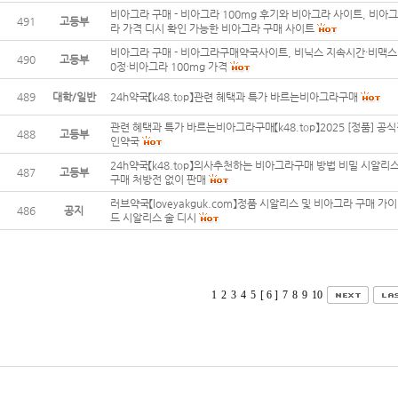
비아그라 구매 - 비아그라 100mg 후기와 비아그라 사이트, 비아그
491
고등부
라 가격 디시 확인 가능한 비아그라 구매 사이트
비아그라 구매 - 비아그라구매약국사이트, 비닉스 지속시간·비맥스 
490
고등부
0정·비아그라 100mg 가격
489
대학/일반
24h약국【k48.tоp】관련 혜택과 특가 바르는비아그라구매
관련 혜택과 특가 바르는비아그라구매【k48.tоp】2025 [정품] 공
488
고등부
인약국
24h약국【k48.tоp】의사추천하는 비아그라구매 방법 비밀 시알리
487
고등부
구매 처방전 없이 판매
러브약국【loveyakguk.com】정품 시알리스 및 비아그라 구매 가이
486
공지
드 시알리스 술 디시
1
2
3
4
5
[ 6 ]
7
8
9
10