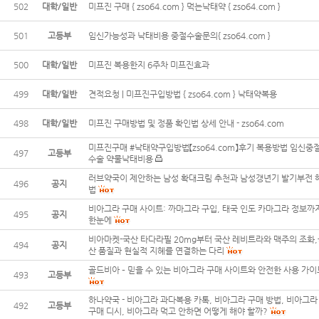
502
대학/일반
미프진 구매 { zso64.com } 먹는낙태약 { zso64.com }
501
고등부
임신가능성과 낙태비용 중절수술문의{ zso64.com }
500
대학/일반
미프진 복용한지 6주차 미프진효과
499
대학/일반
견적요청 | 미프진구입방법 { zso64.com } 낙태약복용
498
대학/일반
미프진 구매방법 및 정품 확인법 상세 안내 - zso64.com
미프진구매 #낙태약구입방법【zso64.com】후기 복용방법 임신중
497
고등부
수술 약물낙태비용
러브약국이 제안하는 남성 확대크림 추천과 남성갱년기 발기부전 
496
공지
법
비아그라 구매 사이트: 까마그라 구입, 태국 인도 카마그라 정보까
495
공지
한눈에
비아마켓-국산 타다라필 20mg부터 국산 레비트라와 맥주의 조화,
494
공지
산 품질과 현실적 지혜를 연결하는 다리
골드비아 – 믿을 수 있는 비아그라 구매 사이트와 안전한 사용 가이
493
고등부
하나약국 - 비아그라 과다복용 카톡, 비아그라 구매 방법, 비아그라
492
고등부
구매 디시, 비아그라 먹고 안하면 어떻게 해야 할까?