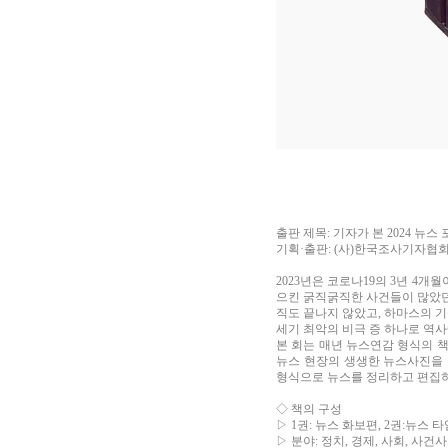
출판 제목
:
기자가 본
2024
뉴스 
기획
·
출판
: (
사
)
한국조사기자협
2023
년은 코로나
19
의
3
년
4
개월
으킨 굵직굵직한 사건들이 많았
직도 끝나지 않았고
,
하마스의 기
세기 최악의 비극 증 하나로 역
본 회는 매년 뉴스연감 형식의 
뉴스 현장의 생생한 뉴스사진을
형식으로 뉴스를 정리하고 편집
◇
책의 구성
▷ 1
권
:
뉴스 화보편
, 2
권
:
뉴스 타
▷
분야
:
정치
,
경제
,
사회
,
사건사