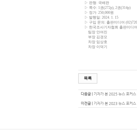
▷
판형
:
국배판
▷
쪽수
: 1
권
(272p), 2
권
(314p)
▷
정가
: 250,000
원
▷
발행일
: 2024. 1. 15
▷
구입 문의
:
출판미디어
(02)72
▷
한국조사기자협회 출판미디
팀장 안여진
부장 김경모
차장 임상호
차장 이덕기
목록
다음글 |
기자가 본 2025 뉴스 포커스
이전글 |
기자가 본 2023 뉴스 포커스