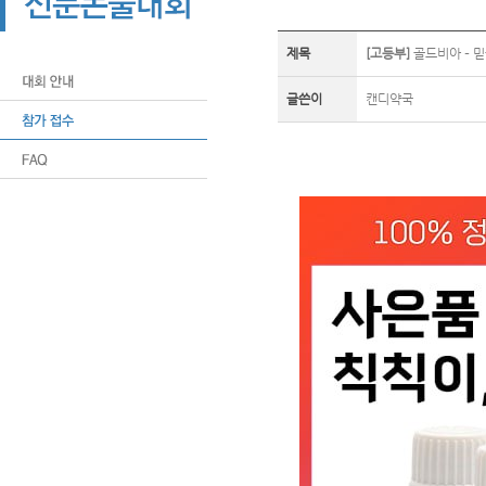
제목
[고등부]
골드비아 – 
글쓴이
캔디약국