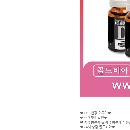
❤️1+1 반값 초특가❤️
❤️추가 5% 할인❤️
❤️여성 흥분제 & 여성 흥분제 사은
❤️24시 상담 골드비아❤️