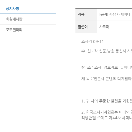
제목
[공지]
제44차 세미나 
글쓴이
사무국
조사기 09-11
수 신 : 각 신문.방송.통신사 
참 조 : 조사. 정보자료. 뉴미
제 목 : ‘언론사 콘텐츠 디지털
1. 귀 사의 무궁한 발전을 기원
2. 한국조사기자협회는 아래와 같
리방안’을 주제로 제44차 세미